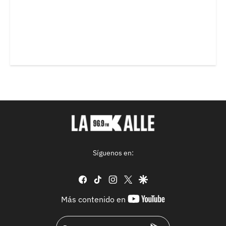
Síguenos en:
facebook
tiktok
instagram
twitter
google
youtube-
Más contenido en
footer