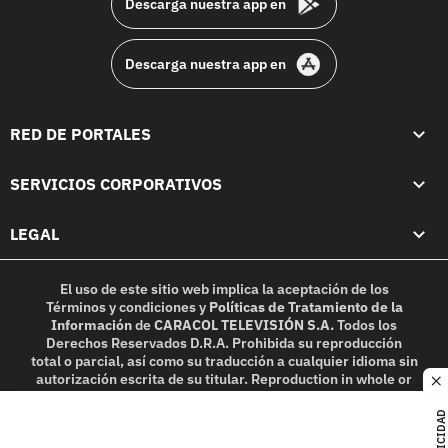
Descarga nuestra app en
Descarga nuestra app en
RED DE PORTALES
SERVICIOS CORPORATIVOS
LEGAL
El uso de este sitio web implica la aceptación de los
Términos y condiciones
y
Políticas de Tratamiento de la
Información
de
CARACOL TELEVISIÓN S.A.
Todos los
Derechos Reservados D.R.A. Prohibida su reproducción
total o parcial, así como su traducción a cualquier idioma sin
autorización escrita de su titular. Reproduction in whole or
c
in part, or translation without written permission is
prohibited. All rights reserved 2025.
PUBLICIDAD