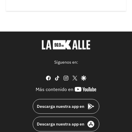
Síguenos en:
facebook
tiktok
instagram
twitter
google
youtube-
Más contenido en
footer
Descarga nuestra app en
Descarga nuestra app en