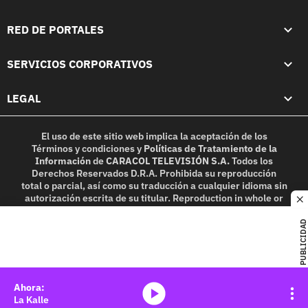
RED DE PORTALES
SERVICIOS CORPORATIVOS
LEGAL
El uso de este sitio web implica la aceptación de los
Términos y condiciones
y
Políticas de Tratamiento de la
Información
de
CARACOL TELEVISIÓN S.A.
Todos los
Derechos Reservados D.R.A. Prohibida su reproducción
total o parcial, así como su traducción a cualquier idioma sin
autorización escrita de su titular. Reproduction in whole or
c
in part, or translation without written permission is
prohibited. All rights reserved 2025.
PUBLICIDAD
MIEMBRO DE:
media-icon
La Kalle