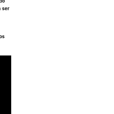
ado
 ser
los