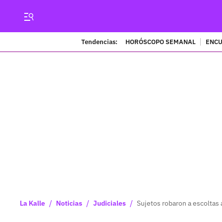
Tendencias:
HORÓSCOPO SEMANAL
ENCU
/
/
/
La Kalle
Noticias
Judiciales
Sujetos robaron a escoltas