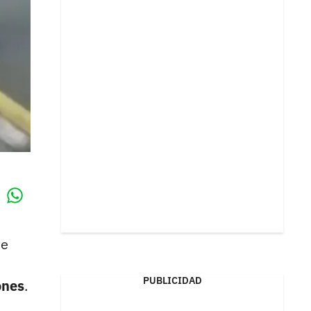
Whatsapp
k
de
PUBLICIDAD
ones
.