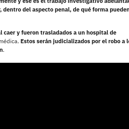
amente y ese es el trabajo investigativo adelant
r, dentro del aspecto penal, de qué forma pueden
l caer y fueron trasladados a un hospital de
 médica.
Estos serán judicializados por el robo a 
ón
.