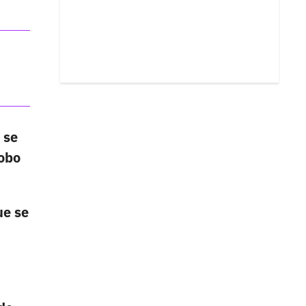
 se
robo
ue se