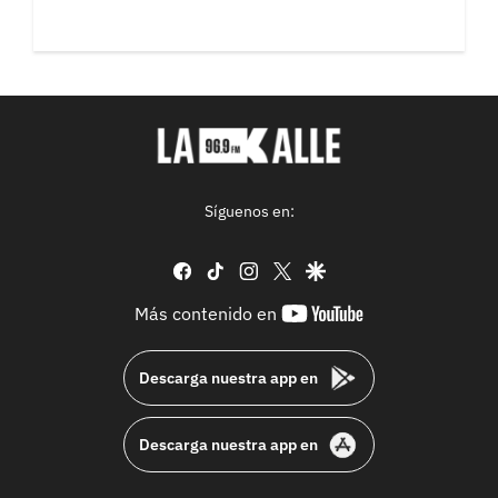
Síguenos en:
facebook
tiktok
instagram
twitter
google
youtube-
Más contenido en
footer
Descarga nuestra app en
Descarga nuestra app en