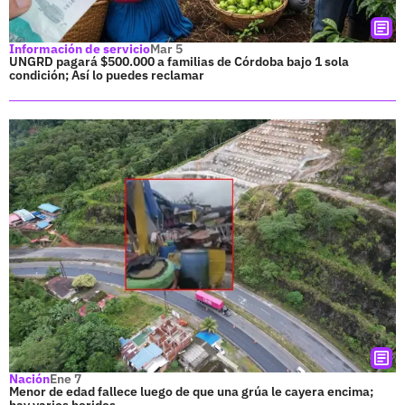
Información de servicio
Mar 5
UNGRD pagará $500.000 a familias de Córdoba bajo 1 sola
condición; Así lo puedes reclamar
Nación
Ene 7
Menor de edad fallece luego de que una grúa le cayera encima;
hay varios heridos