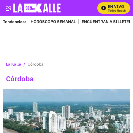
EN VIVO
Mira Todos Nuestros Prog
Tendencias:
HORÓSCOPO SEMANAL
ENCUENTRAN A SILLETER
PUBLICIDAD
/
La Kalle
Córdoba
Córdoba