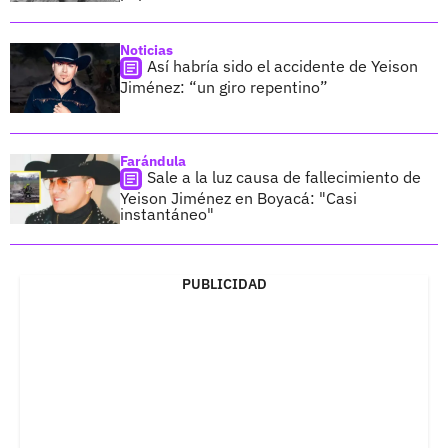
Noticias
Así habría sido el accidente de Yeison
Jiménez: “un giro repentino”
Farándula
Sale a la luz causa de fallecimiento de
Yeison Jiménez en Boyacá: "Casi
instantáneo"
PUBLICIDAD