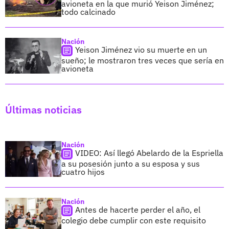
avioneta en la que murió Yeison Jiménez;
todo calcinado
Nación
Yeison Jiménez vio su muerte en un
sueño; le mostraron tres veces que sería en
avioneta
Últimas noticias
Nación
VIDEO: Así llegó Abelardo de la Espriella
a su posesión junto a su esposa y sus
cuatro hijos
Nación
Antes de hacerte perder el año, el
colegio debe cumplir con este requisito