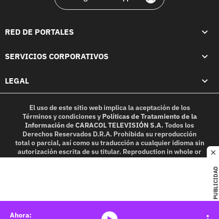
RED DE PORTALES
SERVICIOS CORPORATIVOS
LEGAL
El uso de este sitio web implica la aceptación de los
Términos y condiciones
y
Políticas de Tratamiento de la
Información
de
CARACOL TELEVISIÓN S.A.
Todos los
Derechos Reservados D.R.A. Prohibida su reproducción
total o parcial, así como su traducción a cualquier idioma sin
autorización escrita de su titular. Reproduction in whole or
c
in part, or translation without written permission is
prohibited. All rights reserved 2025.
PUBLICIDAD
MIEMBRO DE:
media-icon