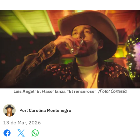
Luis Ángel 'El Flaco' lanza "El rencoroso"
/Foto: Cortesía
Por:
Carolina Montenegro
13 de Mar, 2026
Whatsapp
Facebook
X