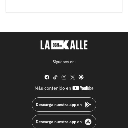
Síguenos en:
facebook
tiktok
instagram
twitter
google
youtube-
Más contenido en
footer
Descarga nuestra app en
Descarga nuestra app en