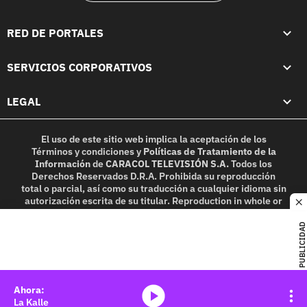
RED DE PORTALES
SERVICIOS CORPORATIVOS
LEGAL
El uso de este sitio web implica la aceptación de los
Términos y condiciones
y
Políticas de Tratamiento de la
Información
de
CARACOL TELEVISIÓN S.A.
Todos los
Derechos Reservados D.R.A. Prohibida su reproducción
total o parcial, así como su traducción a cualquier idioma sin
autorización escrita de su titular. Reproduction in whole or
c
in part, or translation without written permission is
prohibited. All rights reserved 2025.
PUBLICIDAD
MIEMBRO DE:
media-icon
La Kalle