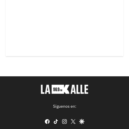
Síguenos en:
facebook
tiktok
instagram
twitter
google