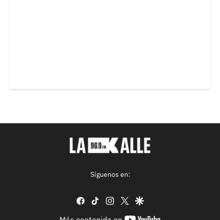
Síguenos en:
facebook
tiktok
instagram
twitter
google
youtube-
Más contenido en