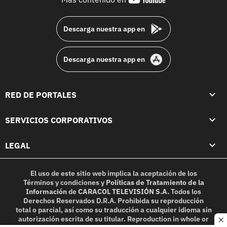
footer
Descarga nuestra app en
Descarga nuestra app en
RED DE PORTALES
SERVICIOS CORPORATIVOS
LEGAL
El uso de este sitio web implica la aceptación de los
Términos y condiciones
y
Políticas de Tratamiento de la
Información
de
CARACOL TELEVISIÓN S.A.
Todos los
Derechos Reservados D.R.A. Prohibida su reproducción
total o parcial, así como su traducción a cualquier idioma sin
autorización escrita de su titular. Reproduction in whole or
c