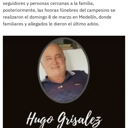
seguidores y personas cercanas a la familia,
posteriormente, las honras fúnebres del campesino se
realizaron el domingo 8 de marzo en Medellín, donde
familiares y allegados le dieron el último adiós.