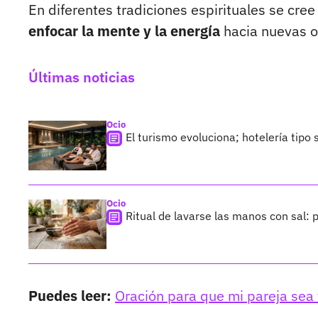
En diferentes tradiciones espirituales se cr
enfocar la mente y la energía
hacia nuevas o
Últimas noticias
Ocio
El turismo evoluciona; hotelería tipo
Ocio
Ritual de lavarse las manos con sal:
Puedes leer:
Oración para que mi pareja sea f