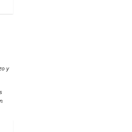
zo y
s
n