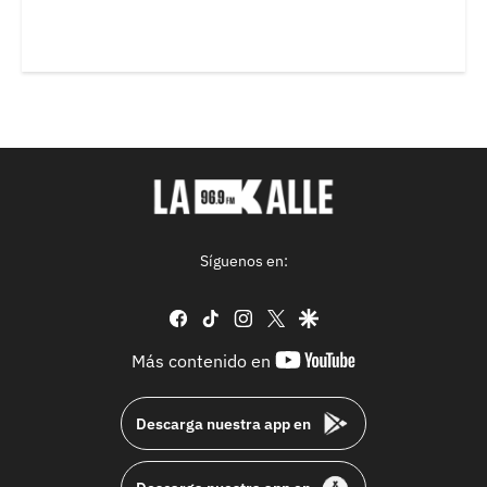
Síguenos en:
facebook
tiktok
instagram
twitter
google
youtube-
Más contenido en
footer
Descarga nuestra app en