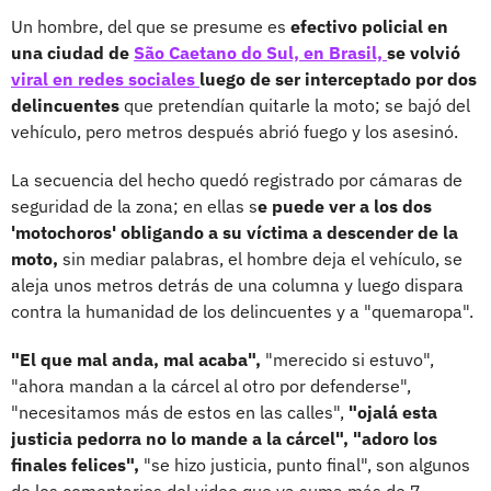
Un hombre, del que se presume es
efectivo policial en
una ciudad de
São Caetano do Sul, en Brasil,
se volvió
viral en redes sociales
luego de ser interceptado por dos
delincuentes
que pretendían quitarle la moto; se bajó del
vehículo, pero metros después abrió fuego y los asesinó.
La secuencia del hecho quedó registrado por cámaras de
seguridad de la zona; en ellas s
e puede ver a los dos
'motochoros' obligando a su víctima a descender de la
moto,
sin mediar palabras, el hombre deja el vehículo, se
aleja unos metros detrás de una columna y luego dispara
contra la humanidad de los delincuentes y a "quemaropa".
"El que mal anda, mal acaba",
"merecido si estuvo",
"ahora mandan a la cárcel al otro por defenderse",
"necesitamos más de estos en las calles",
"ojalá esta
justicia pedorra no lo mande a la cárcel", "adoro los
finales felices",
"se hizo justicia, punto final", son algunos
de los comentarios del video que ya suma más de 7