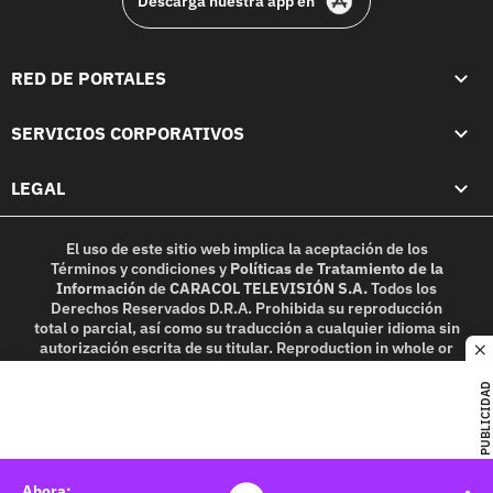
Descarga nuestra app en
RED DE PORTALES
SERVICIOS CORPORATIVOS
LEGAL
El uso de este sitio web implica la aceptación de los
Términos y condiciones
y
Políticas de Tratamiento de la
Información
de
CARACOL TELEVISIÓN S.A.
Todos los
Derechos Reservados D.R.A. Prohibida su reproducción
total o parcial, así como su traducción a cualquier idioma sin
autorización escrita de su titular. Reproduction in whole or
c
in part, or translation without written permission is
prohibited. All rights reserved 2025.
PUBLICIDAD
MIEMBRO DE: