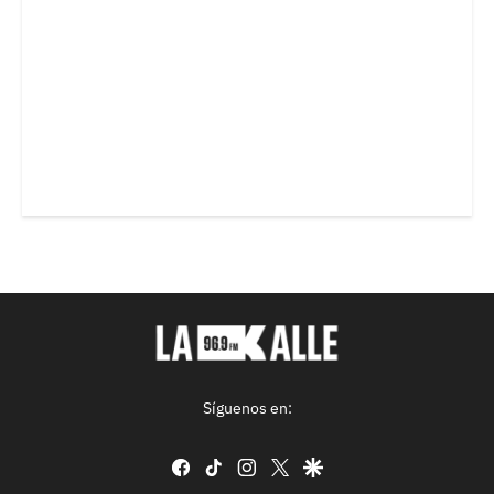
Síguenos en:
facebook
tiktok
instagram
twitter
google