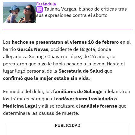
Farándula
Taliana Vargas, blanco de críticas tras
sus expresiones contra el aborto
Los
hechos se presentaron el viernes 18 de febrero
en el
barrio
Garcés Navas
, occidente de Bogotá, donde
allegados a Solange Chavarro López, de 26 años, se
percataron que algo le había pasado a la joven. Hasta el
lugar llegó personal de la
Secretaría de Salud
que
confirmó que la mujer estaba sin vida
.
En medio del dolor, los
familiares de Solange
adelantaron
los trámites para que el
cadáver fuera trasladado a
Medicina Legal
y allí se realizara el
análisis forense
que
determinara las causas de muerte.
PUBLICIDAD