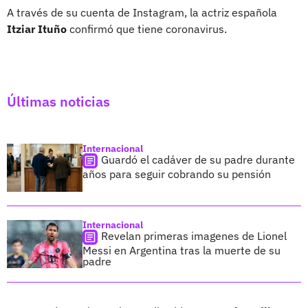
A través de su cuenta de Instagram, la actriz española
Itziar Ituño
confirmó que tiene coronavirus.
Últimas noticias
Internacional
Guardó el cadáver de su padre durante
años para seguir cobrando su pensión
Internacional
Revelan primeras imagenes de Lionel
Messi en Argentina tras la muerte de su
padre