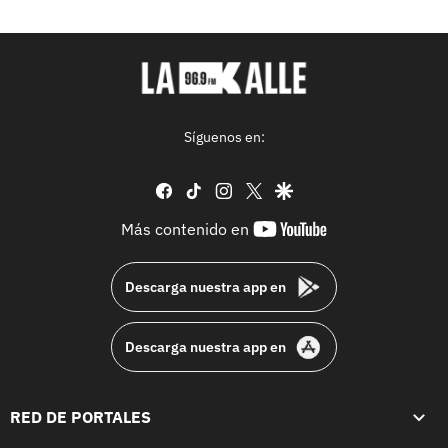
Síguenos en:
facebook
tiktok
instagram
twitter
google
youtube-
Más contenido en
footer
Descarga nuestra app en
Descarga nuestra app en
RED DE PORTALES