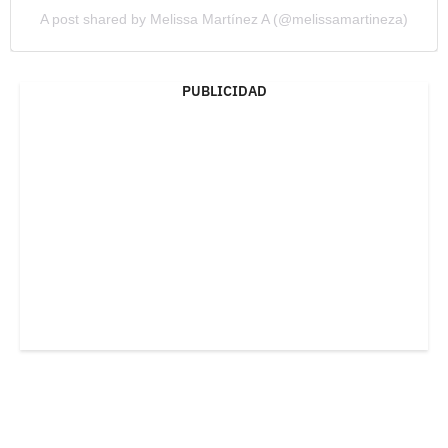
A post shared by Melissa Martínez A (@melissamartineza)
PUBLICIDAD