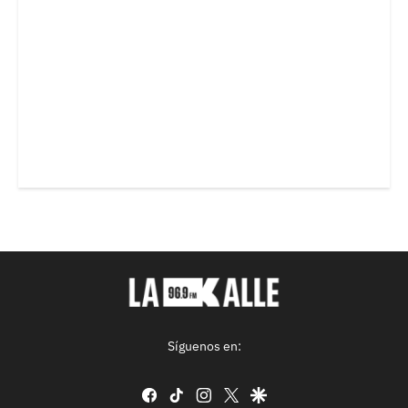
Síguenos en:
facebook
tiktok
instagram
twitter
google