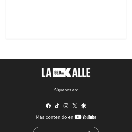
Síguenos en:
facebook
tiktok
instagram
twitter
google
youtube-
Más contenido en
footer