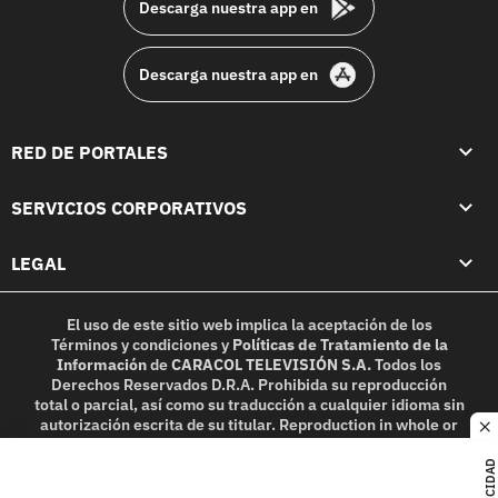
Descarga nuestra app en
Descarga nuestra app en
RED DE PORTALES
SERVICIOS CORPORATIVOS
LEGAL
El uso de este sitio web implica la aceptación de los
Términos y condiciones
y
Políticas de Tratamiento de la
Información
de
CARACOL TELEVISIÓN S.A.
Todos los
Derechos Reservados D.R.A. Prohibida su reproducción
total o parcial, así como su traducción a cualquier idioma sin
autorización escrita de su titular. Reproduction in whole or
c
in part, or translation without written permission is
prohibited. All rights reserved 2025.
PUBLICIDAD