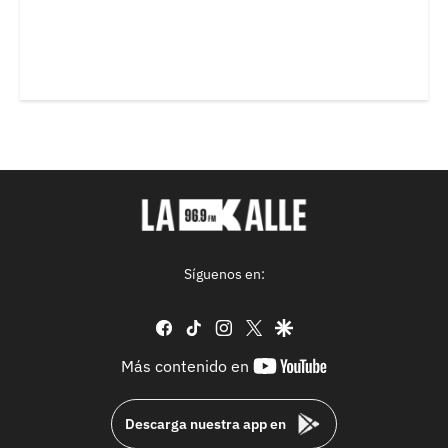
Síguenos en:
facebook
tiktok
instagram
twitter
google
youtube-
Más contenido en
footer
Descarga nuestra app en