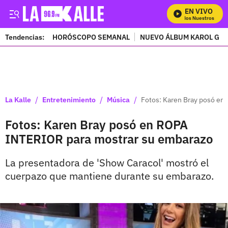
EN VIVO
Mira Todos Nuestros Progr
Tendencias:
HORÓSCOPO SEMANAL
NUEVO ÁLBUM KAROL G
PUBLICIDAD
/
/
/
La Kalle
Entretenimiento
Música
Fotos: Karen Bray posó en
Fotos: Karen Bray posó en ROPA
INTERIOR para mostrar su embarazo
La presentadora de 'Show Caracol' mostró el
cuerpazo que mantiene durante su embarazo.