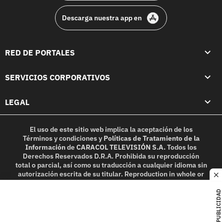
Descarga nuestra app en
RED DE PORTALES
SERVICIOS CORPORATIVOS
LEGAL
El uso de este sitio web implica la aceptación de los
Términos y condiciones
y
Políticas de Tratamiento de la
Información
de
CARACOL TELEVISIÓN S.A.
Todos los
Derechos Reservados D.R.A. Prohibida su reproducción
total o parcial, así como su traducción a cualquier idioma sin
autorización escrita de su titular. Reproduction in whole or
c
in part, or translation without written permission is
prohibited. All rights reserved 2025.
PUBLICIDAD
MIEMBRO DE: