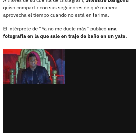
quiso compartir con sus seguidores de qué manera
aprovecha el tiempo cuando no está en tarima.
El intérprete de “Ya no me duele más” publicó
una
fotografía en la que sale en traje de baño en un yate.