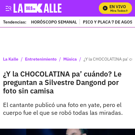
EN VIVO
Mira Todos Nuestr
Tendencias:
HORÓSCOPO SEMANAL
PICO Y PLACA 7 DE AGOS
PUBLICIDAD
/
/
/
La Kalle
Entretenimiento
Música
¿Y la CHOCOLATINA pa’ cuán
¿Y la CHOCOLATINA pa’ cuándo? Le
preguntan a Silvestre Dangond por
foto sin camisa
El cantante publicó una foto en yate, pero el
cuerpo fue el que se robó todas las miradas.