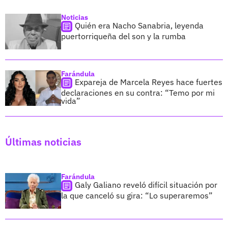
Noticias
Quién era Nacho Sanabria, leyenda
puertorriqueña del son y la rumba
Farándula
Expareja de Marcela Reyes hace fuertes
declaraciones en su contra: “Temo por mi
vida”
Últimas noticias
Farándula
Galy Galiano reveló difícil situación por
la que canceló su gira: “Lo superaremos”