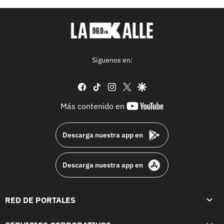
Síguenos en:
facebook
tiktok
instagram
twitter
google
youtube-
Más contenido en
footer
Descarga nuestra app en
Descarga nuestra app en
RED DE PORTALES