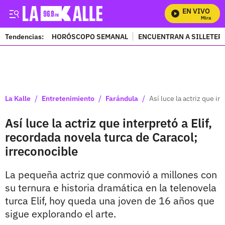
EN VIVO
Mira Todos 
Tendencias:
HORÓSCOPO SEMANAL
ENCUENTRAN A SILLETER
PUBLICIDAD
/
/
/
La Kalle
Entretenimiento
Farándula
Así luce la actriz que in
Así luce la actriz que interpretó a Elif,
recordada novela turca de Caracol;
irreconocible
La pequeña actriz que conmovió a millones con
su ternura e historia dramática en la telenovela
turca Elif, hoy queda una joven de 16 años que
sigue explorando el arte.