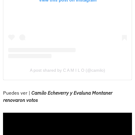
View this post on Instagram
A post shared by C A M I L O (@camilo)
Puedes ver |
Camilo Echeverry y Evaluna Montaner
renovaron votos