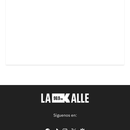
Síguenos en:
facebook
tiktok
instagram
twitter
google