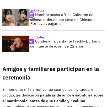
Farándula
Hombre acusa a Yina Calderón de
millonaria deuda por casa en Chicaque:
"Por favor, págame"
Judiciales
Condenan a cantante Freddy Burbano
por muerte de joven de 22 años
Amigos y familiares participan en la
ceremonia
El momento más emotivo fue cuando los invitados, en
círculo, les dedicaron
palabras de amor y sabiduría sobre
el matrimonio, antes de que Camilo y Evaluna
intercambiaran sus nuevos votos. La pareja, emocionada,