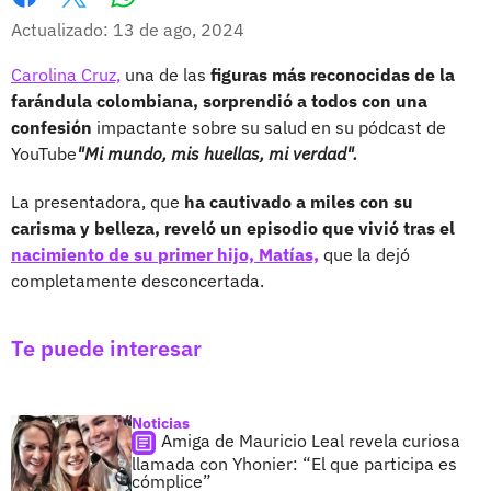
Whatsapp
Facebook
X
Actualizado: 13 de ago, 2024
Carolina Cruz,
una de las
figuras más reconocidas de la
farándula colombiana, sorprendió a todos con una
confesión
impactante sobre su salud en su pódcast de
YouTube
"Mi mundo, mis huellas, mi verdad".
La presentadora, que
ha cautivado a miles con su
carisma y belleza, reveló un episodio que vivió tras el
nacimiento de su primer hijo, Matías,
que la dejó
completamente desconcertada.
Te puede interesar
Noticias
Amiga de Mauricio Leal revela curiosa
llamada con Yhonier: “El que participa es
cómplice”