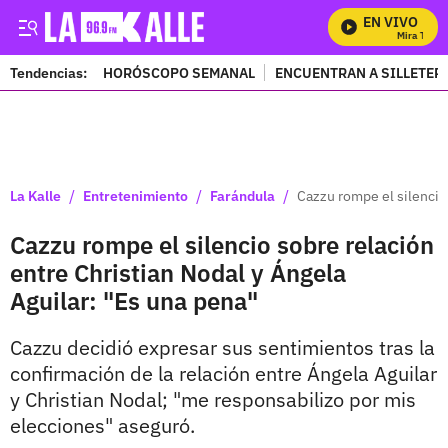
EN VIVO
Mira Todos 
Tendencias:
HORÓSCOPO SEMANAL
ENCUENTRAN A SILLETER
PUBLICIDAD
/
/
/
La Kalle
Entretenimiento
Farándula
Cazzu rompe el silencio 
Cazzu rompe el silencio sobre relación
entre Christian Nodal y Ángela
Aguilar: "Es una pena"
Cazzu decidió expresar sus sentimientos tras la
confirmación de la relación entre Ángela Aguilar
y Christian Nodal; "me responsabilizo por mis
elecciones" aseguró.