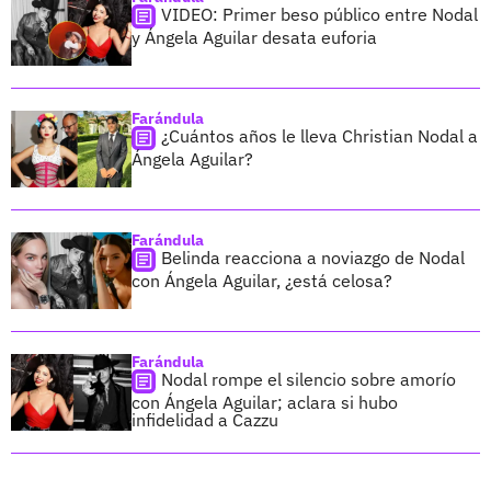
VIDEO: Primer beso público entre Nodal
y Ángela Aguilar desata euforia
Farándula
¿Cuántos años le lleva Christian Nodal a
Ángela Aguilar?
Farándula
Belinda reacciona a noviazgo de Nodal
con Ángela Aguilar, ¿está celosa?
Farándula
Nodal rompe el silencio sobre amorío
con Ángela Aguilar; aclara si hubo
infidelidad a Cazzu