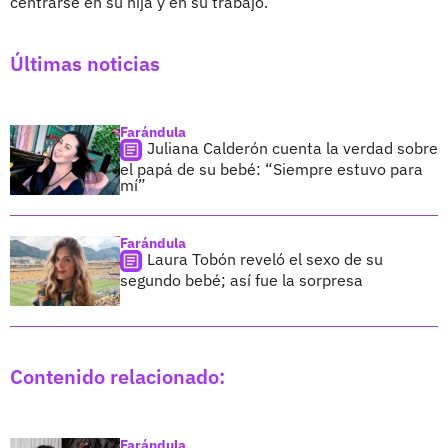
centrarse en su hija y en su trabajo.
Últimas noticias
Farándula
Juliana Calderón cuenta la verdad sobre
el papá de su bebé: “Siempre estuvo para
mí”
Farándula
Laura Tobón reveló el sexo de su
segundo bebé; así fue la sorpresa
Contenido relacionado:
Farándula