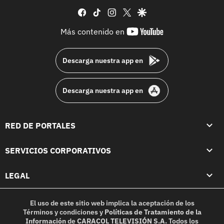
facebook
tiktok
instagram
twitter
google
youtube-
Más contenido en
footer
Descarga nuestra app en
Descarga nuestra app en
RED DE PORTALES
SERVICIOS CORPORATIVOS
LEGAL
El uso de este sitio web implica la aceptación de los
Términos y condiciones
y
Políticas de Tratamiento de la
Información
de
CARACOL TELEVISIÓN S.A.
Todos los