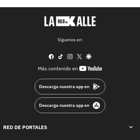
Síguenos en:
facebook
tiktok
instagram
twitter
google
youtube-
Más contenido en
footer
Descarga nuestra app en
Descarga nuestra app en
RED DE PORTALES