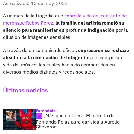
Facebook
X
Actualizado: 12 de may, 2025
A un mes de la tragedia que
cobró la vida del cantante de
merengue Rubby Pérez,
la familia del artista rompió su
silencio para manifestar su profunda indignación
por la
difusión de imágenes sensibles.
A través de un comunicado oficial,
expresaron su rechazo
absoluto a la circulación de fotografías
del cuerpo sin
vida del músico, las cuales han sido compartidas en
diversos medios digitales y redes sociales.
Últimas noticias
Farándula
¡Más que un títere! El método de
Fernando Rojas para dar vida a Aurelio
Cheveroni