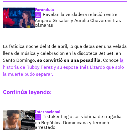
Farándula
Revelan la verdadera relación entre
Amparo Grisales y Aurelio Cheveroni tras
cámaras
La fatídica noche del 8 de abril, lo que debía ser una velada
llena de música y celebración en la discoteca Jet Set, en
Santo Domingo,
se convirtió en una pesadilla.
Conoce
la
historia de Rubby Pérez y su esposa Inés Lizardo que solo
la muerte pudo separar.
Continúa leyendo:
Internacional
Tiktoker fingió ser víctima de tragedia
en República Dominicana y terminó
arrestado