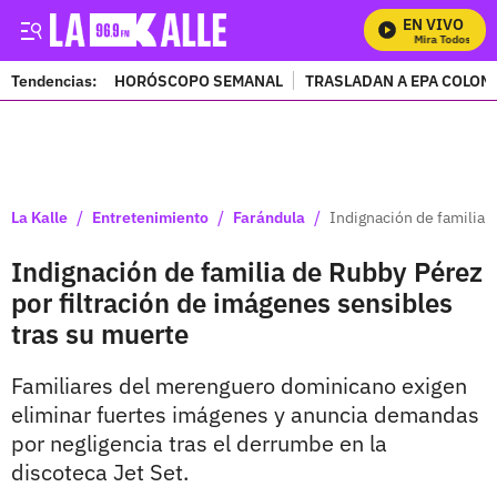
EN VIVO
Mira Todos Nuest
Tendencias:
HORÓSCOPO SEMANAL
TRASLADAN A EPA COLOM
PUBLICIDAD
/
/
/
La Kalle
Entretenimiento
Farándula
Indignación de familia 
Indignación de familia de Rubby Pérez
por filtración de imágenes sensibles
tras su muerte
Familiares del merenguero dominicano exigen
eliminar fuertes imágenes y anuncia demandas
por negligencia tras el derrumbe en la
discoteca Jet Set.