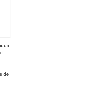
unque
al
os de