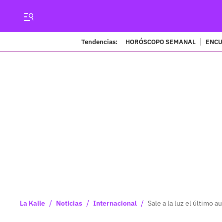
Tendencias:
HORÓSCOPO SEMANAL
ENCU
/
/
/
La Kalle
Noticias
Internacional
Sale a la luz el último