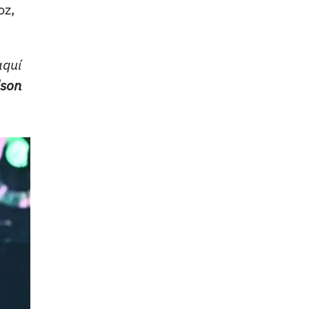
oz,
aquí
lson