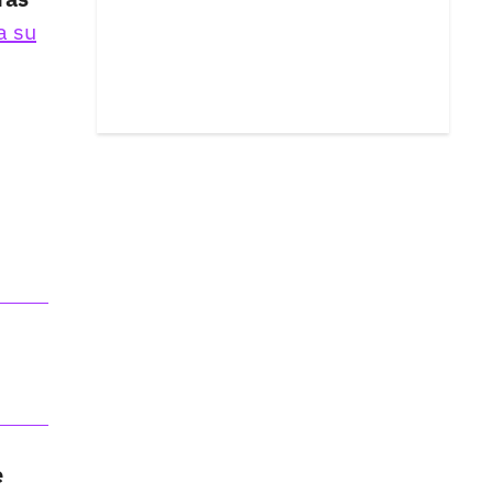
a su
e