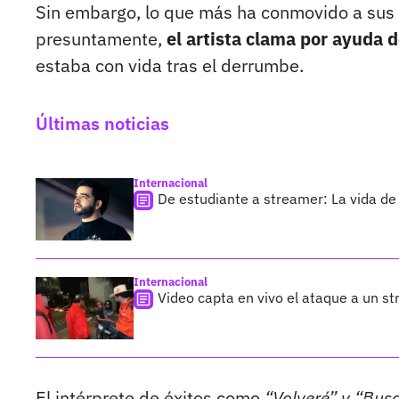
Sin embargo, lo que más ha conmovido a sus s
presuntamente,
el artista clama por ayuda 
estaba con vida tras el derrumbe.
Últimas noticias
Internacional
De estudiante a streamer: La vida de 
Internacional
Video capta en vivo el ataque a un s
El intérprete de éxitos como
“Volveré” y “Bus