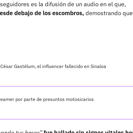
eguidores es la difusión de un audio en el que,
desde debajo de los escombros,
demostrando que
César Gastélum, el influencer fallecido en Sinaloa
treamer por parte de presuntos motosicarios
cando tus besos”
fue hallado sin signos vitales ho