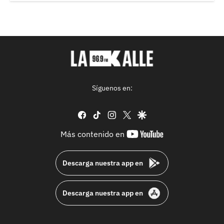
Síguenos en:
facebook
tiktok
instagram
twitter
google
youtube-
Más contenido en
footer
Descarga nuestra app en
Descarga nuestra app en