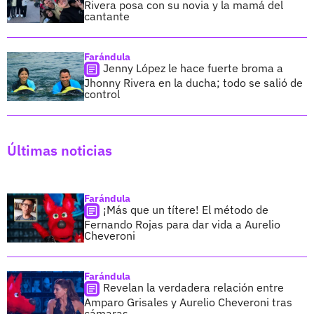
Rivera posa con su novia y la mamá del
cantante
Farándula
Jenny López le hace fuerte broma a
Jhonny Rivera en la ducha; todo se salió de
control
Últimas noticias
Farándula
¡Más que un títere! El método de
Fernando Rojas para dar vida a Aurelio
Cheveroni
Farándula
Revelan la verdadera relación entre
Amparo Grisales y Aurelio Cheveroni tras
cámaras