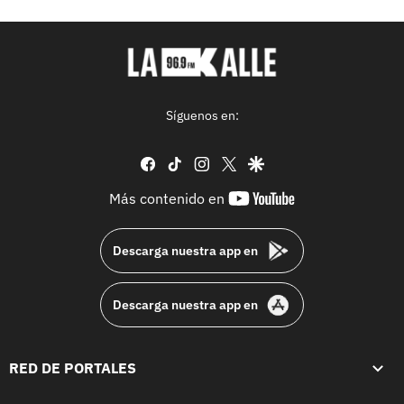
Síguenos en:
facebook
tiktok
instagram
twitter
google
youtube-
Más contenido en
footer
Descarga nuestra app en
Descarga nuestra app en
RED DE PORTALES