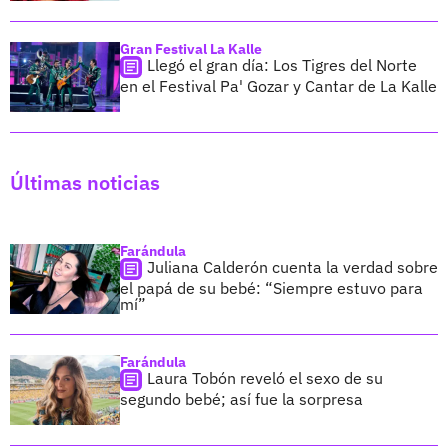
Gran Festival La Kalle
Llegó el gran día: Los Tigres del Norte
en el Festival Pa' Gozar y Cantar de La Kalle
Últimas noticias
Farándula
Juliana Calderón cuenta la verdad sobre
el papá de su bebé: “Siempre estuvo para
mí”
Farándula
Laura Tobón reveló el sexo de su
segundo bebé; así fue la sorpresa