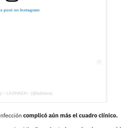
is post on Instagram
by ✨LA DIVAZA✨ (@ladivaza)
infección
complicó aún más el cuadro clínico.