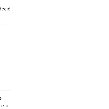
deció
o
a su