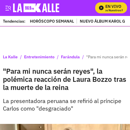
EN VIVO
Mira Todos Nuestros Progra
Tendencias:
HORÓSCOPO SEMANAL
NUEVO ÁLBUM KAROL G
PUBLICIDAD
/
/
/
La Kalle
Entretenimiento
Farándula
"Para mi nunca serán rey
"Para mi nunca serán reyes", la
polémica reacción de Laura Bozzo tras
la muerte de la reina
La presentadora peruana se refirió al príncipe
Carlos como "desgraciado"