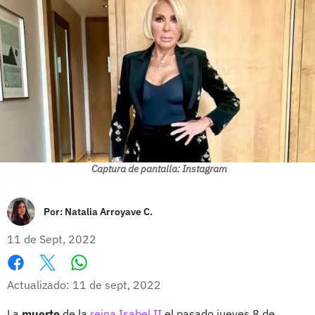
Captura de pantalla: Instagram
Por:
Natalia Arroyave C.
11 de Sept, 2022
Whatsapp
Facebook
X
Actualizado: 11 de sept, 2022
La
muerte
de la
reina Isabel II
el pasado jueves 8 de