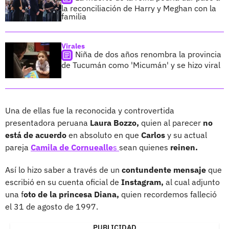
la reconciliación de Harry y Meghan con la
familia
Virales
Niña de dos años renombra la provincia
de Tucumán como 'Micumán' y se hizo viral
Una de ellas fue la reconocida y controvertida
presentadora peruana
Laura Bozzo,
quien al parecer
no
está de acuerdo
en absoluto en que
Carlos
y su actual
pareja
Camila de Cornuealle
s
sean quienes
reinen.
Así lo hizo saber a través de un
contundente mensaje
que
escribió en su cuenta oficial de
Instagram,
al cual adjunto
una f
oto de la princesa Diana,
quien recordemos falleció
el 31 de agosto de 1997.
PUBLICIDAD