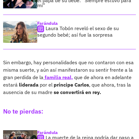
el papá de su bebé: “Siempre estuvo para
mí”
Farándula
Laura Tobón reveló el sexo de su
segundo bebé; así fue la sorpresa
Sin embargo, hay personalidades que no contaron con esa
misma suerte, y aún así manifestaron su sentir frente a la
gran perdida de la
familia real,
que de ahora en adelante
estará
liderada
por el
príncipe Carlos
, que ahora, tras la
ausencia de su madre
se convertirá en rey.
No te pierdas:
Farándula
La muerte de la reina podría dar paso a