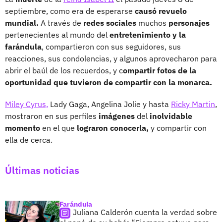
septiembre, como era de esperarse
causó revuelo
mundial.
A través de
redes sociales
muchos
personajes
pertenecientes al mundo del
entretenimiento y la
farándula
, compartieron con sus seguidores, sus
reacciones, sus condolencias, y algunos aprovecharon para
abrir el baúl de los recuerdos, y c
ompartir fotos de la
oportunidad que tuvieron de compartir con la monarca.
Miley Cyrus,
Lady Gaga, Angelina Jolie y hasta
Ricky Martin
,
mostraron en sus perfiles
imágenes
del
inolvidable
momento
en el que
lograron conocerla,
y compartir con
ella de cerca.
Últimas noticias
Farándula
Juliana Calderón cuenta la verdad sobre