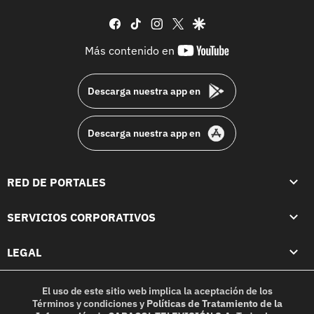
facebook
tiktok
instagram
twitter
google
youtube-
Más contenido en
footer
Descarga nuestra app en
Descarga nuestra app en
RED DE PORTALES
SERVICIOS CORPORATIVOS
LEGAL
El uso de este sitio web implica la aceptación de los
Términos y condiciones
y
Políticas de Tratamiento de la