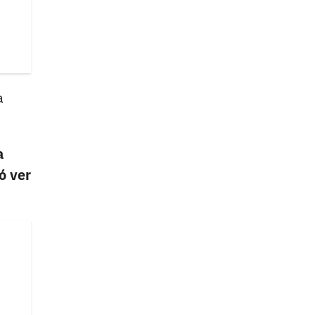
a
a
ó ver