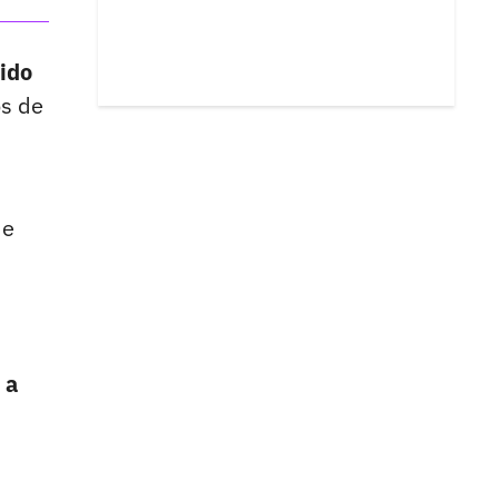
ido
os de
de
 a