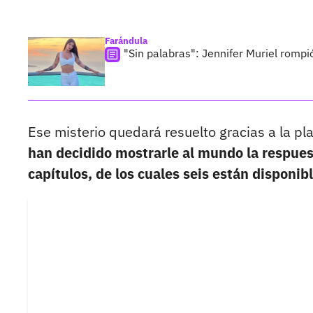
Farándula
"Sin palabras": Jennifer Muriel rompió
Ese misterio quedará resuelto gracias a la p
han decidido mostrarle al mundo la respuest
capítulos, de los cuales seis están disponi