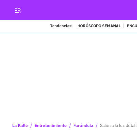
Tendencias:
HORÓSCOPO SEMANAL
ENCU
/
/
/
La Kalle
Entretenimiento
Farándula
Salen a la luz detal