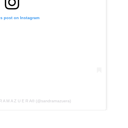
is post on Instagram
D R A M A Z U E R A® (@sandramazuera)