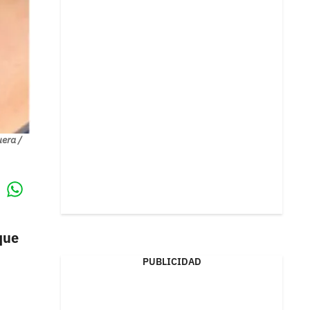
era /
Whatsapp
k
que
PUBLICIDAD