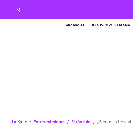
Tendencias:
HORÓSCOPO SEMANAL
/
/
/
La Kalle
Entretenimiento
Farándula
¿Siente un fresqui