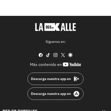
Síguenos en:
facebook
tiktok
instagram
twitter
google
youtube-
Más contenido en
footer
Descarga nuestra app en
Descarga nuestra app en