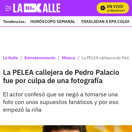
EN VIVO
Mira Todos Nuestros Progr
Tendencias:
HORÓSCOPO SEMANAL
TRASLADAN A EPA COLOM
PUBLICIDAD
/
/
/
La Kalle
Entretenimiento
Música
La PELEA callejera de Pedro
La PELEA callejera de Pedro Palacio
fue por culpa de una fotografía
El actor confesó que se negó a tomarse una
foto con unos supuestos fanáticos y por eso
empezó la riña