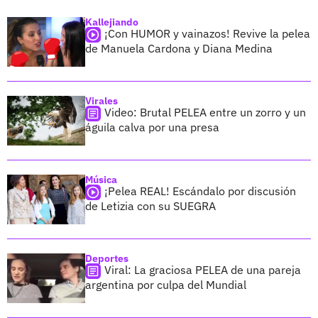
Kallejiando
¡Con HUMOR y vainazos! Revive la pelea
de Manuela Cardona y Diana Medina
Virales
Video: Brutal PELEA entre un zorro y un
águila calva por una presa
Música
¡Pelea REAL! Escándalo por discusión
de Letizia con su SUEGRA
Deportes
Viral: La graciosa PELEA de una pareja
argentina por culpa del Mundial