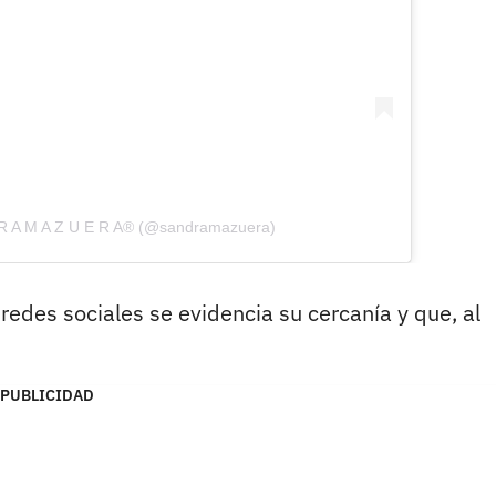
D R A M A Z U E R A® (@sandramazuera)
edes sociales se evidencia su cercanía y que, al
PUBLICIDAD