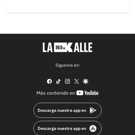
Síguenos en:
facebook
tiktok
instagram
twitter
google
youtube-
Más contenido en
footer
Descarga nuestra app en
Descarga nuestra app en