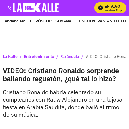
EN VIVO
Mira Todos Nuestros Programas
Tendencias:
HORÓSCOPO SEMANAL
ENCUENTRAN A SILLETER
PUBLICIDAD
/
/
/
La Kalle
Entretenimiento
Farándula
VIDEO: Cristiano Ronald
VIDEO: Cristiano Ronaldo sorprende
bailando reguetón, ¿qué tal lo hizo?
Cristiano Ronaldo habría celebrado su
cumpleaños con Rauw Alejandro en una lujosa
fiesta en Arabia Saudita, donde bailó al ritmo
de su música.