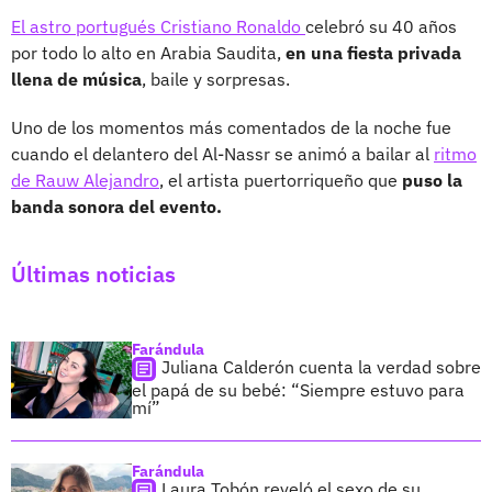
El astro portugués Cristiano Ronaldo
celebró su 40 años
por todo lo alto en Arabia Saudita,
en una fiesta privada
llena de música
, baile y sorpresas.
Uno de los momentos más comentados de la noche fue
cuando el delantero del Al-Nassr se animó a bailar al
ritmo
de Rauw Alejandro
, el artista puertorriqueño que
puso la
banda sonora del evento.
Últimas noticias
Farándula
Juliana Calderón cuenta la verdad sobre
el papá de su bebé: “Siempre estuvo para
mí”
Farándula
Laura Tobón reveló el sexo de su