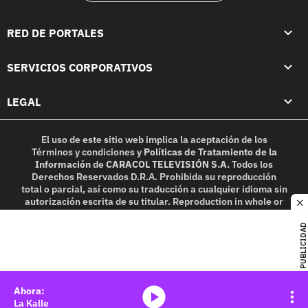
RED DE PORTALES
SERVICIOS CORPORATIVOS
LEGAL
El uso de este sitio web implica la aceptación de los
Términos y condiciones
y
Políticas de Tratamiento de la
Información
de
CARACOL TELEVISIÓN S.A.
Todos los
Derechos Reservados D.R.A. Prohibida su reproducción
total o parcial, así como su traducción a cualquier idioma sin
autorización escrita de su titular. Reproduction in whole or
c
in part, or translation without written permission is
prohibited. All rights reserved 2025.
PUBLICIDAD
MIEMBRO DE:
media-icon
La Kalle