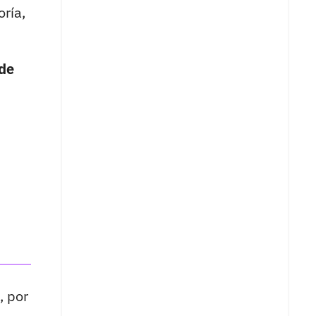
ría,
 de
a, por