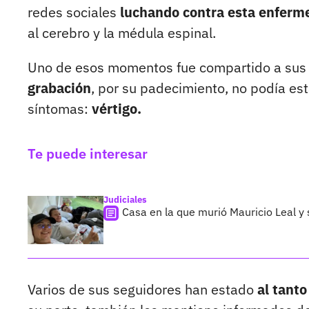
redes sociales
luchando contra esta enferme
al cerebro y la médula espinal.
Uno de esos momentos fue compartido a sus
grabación
, por su padecimiento, no podía es
síntomas:
vértigo.
Te puede interesar
Judiciales
Casa en la que murió Mauricio Leal y
Varios de sus seguidores han estado
al tant