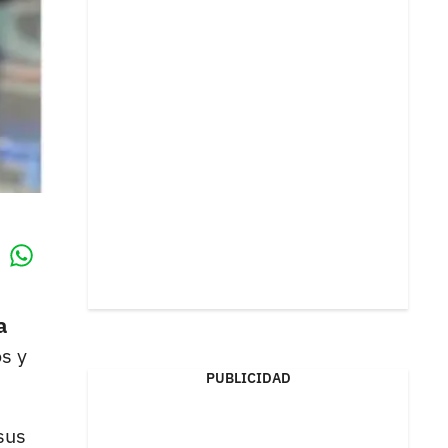
Whatsapp
k
a
s y
PUBLICIDAD
sus