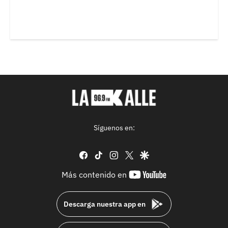
Síguenos en:
facebook
tiktok
instagram
twitter
google
youtube-
Más contenido en
footer
Descarga nuestra app en