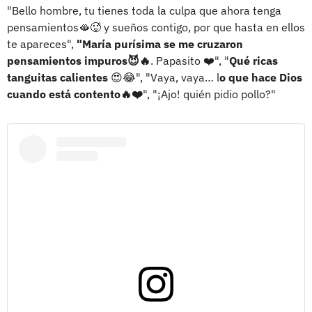
"Bello hombre, tu tienes toda la culpa que ahora tenga
pensamientos🫦🥵 y sueños contigo, por que hasta en ellos
te apareces",
"María purísima se me cruzaron
pensamientos impuros😈🔥
. Papasito ❤️", "
Qué ricas
tanguitas calientes
😍😂", "Vaya, vaya… l
o que hace Dios
cuando está contento🔥❤️
", "¡Ajo! quién pidio pollo?"