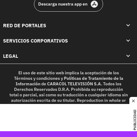
Descarga nuestra app en
RED DE PORTALES
SERVICIOS CORPORATIVOS
LEGAL
El uso de este sitio web implica la aceptación de los
Términos y condiciones
y
Políticas de Tratamiento de la
Información
de
CARACOL TELEVISIÓN S.A.
Todos los
Derechos Reservados D.R.A. Prohibida su reproducción
total o parcial, así como su traducción a cualquier idioma sin
autorización escrita de su titular. Reproduction in whole or
c
in part, or translation without written permission is
prohibited. All rights reserved 2025.
PUBLICIDAD
MIEMBRO DE: