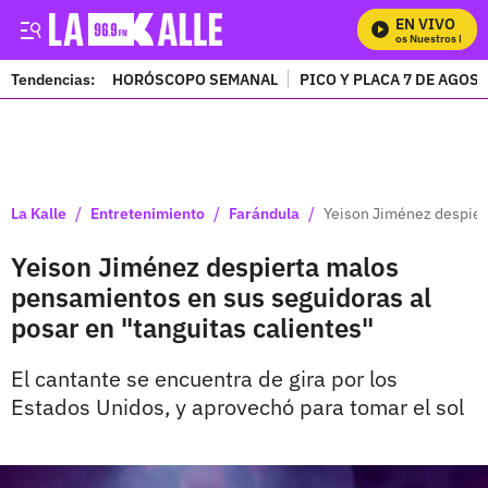
EN VIVO
Mira Todos Nuestros Progr
Tendencias:
HORÓSCOPO SEMANAL
PICO Y PLACA 7 DE AGOS
PUBLICIDAD
/
/
/
La Kalle
Entretenimiento
Farándula
Yeison Jiménez despiert
Yeison Jiménez despierta malos
pensamientos en sus seguidoras al
posar en "tanguitas calientes"
El cantante se encuentra de gira por los
Estados Unidos, y aprovechó para tomar el sol