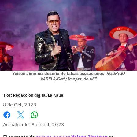
Yeison Jiménez desmiente falsas acusaciones
RODRIGO
VARELA/Getty Images via AFP
Por:
Redacción digital La Kalle
8 de Oct, 2023
Whatsapp
Facebook
X
Actualizado: 8 de oct, 2023
El cantante de
música popular
Yeison Jiménez
se