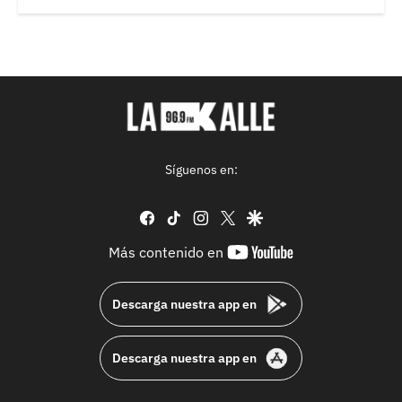
Síguenos en:
facebook
tiktok
instagram
twitter
google
youtube-
Más contenido en
footer
Descarga nuestra app en
Descarga nuestra app en