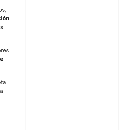
os,
ción
ás
ores
de
eta
la