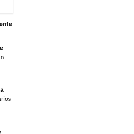
dente
se
an
ca
rios
o