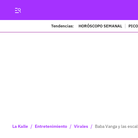
Tendencias:
HORÓSCOPO SEMANAL
PICO
/
/
/
La Kalle
Entretenimiento
Virales
Baba Vanga y las escal