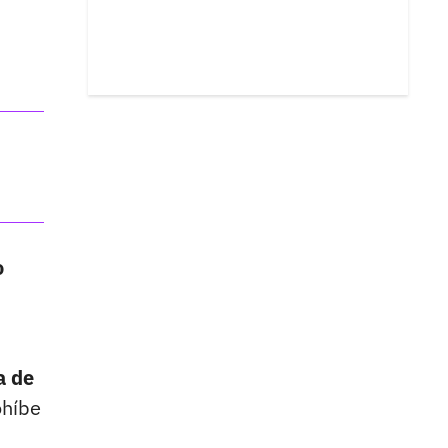
o
a de
ohíbe