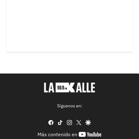
Síguenos en:
facebook
tiktok
instagram
twitter
google
youtube-
Más contenido en