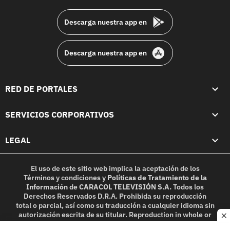
footer
Descarga nuestra app en
Descarga nuestra app en
RED DE PORTALES
SERVICIOS CORPORATIVOS
LEGAL
El uso de este sitio web implica la aceptación de los
Términos y condiciones
y
Políticas de Tratamiento de la
Información
de
CARACOL TELEVISIÓN S.A.
Todos los
Derechos Reservados D.R.A. Prohibida su reproducción
total o parcial, así como su traducción a cualquier idioma sin
autorización escrita de su titular. Reproduction in whole or
c
in part, or translation without written permission is