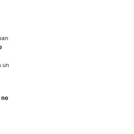
ban
o
n un
 no