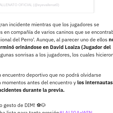
VALLENATO OFICIAL (@eyevallenat0)
an incidente mientras que los jugadores se
ios en compañía de varios caninos que se encontra
cional del Perro'. Aunque, al parecer uno de ellos
n
rminó orinándose en David Loaiza (Jugador del
gunas sonrisas a los jugadores, los cuales hiciero
n encuentro deportivo que no podrá olvidarse
on momentos antes del encuentro y
los internautas
ncidentes durante la previa.
o gesto de DIM! ⚽🐶
ba listo para tanta presión
#LALIGAxWIN