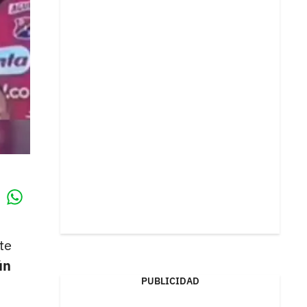
Whatsapp
k
te
ún
PUBLICIDAD