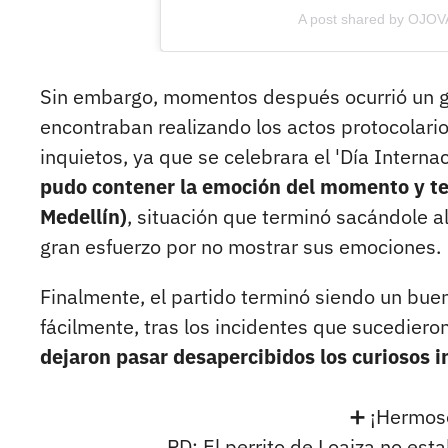
A post shared by OJO
Sin embargo, momentos después ocurrió un gr
encontraban realizando los actos protocolar
inquietos, ya que se celebrara el 'Día Interna
pudo contener la emoción del momento y te
Medellín)
, situación que terminó sacándole al
gran esfuerzo por no mostrar sus emociones.
Finalmente, el partido terminó siendo un bue
fácilmente, tras los incidentes que sucedier
dejaron pasar desapercibidos los curiosos i
➕ ¡Hermos
PD: El perrito de Loaiza no esta