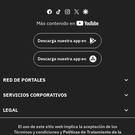
facebook
tiktok
instagram
twitter
google
youtube-
Más contenido en
footer
Descarga nuestra app en
Descarga nuestra app en
RED DE PORTALES
SERVICIOS CORPORATIVOS
LEGAL
El uso de este sitio web implica la aceptación de los
Términos y condiciones
y
Políticas de Tratamiento de la