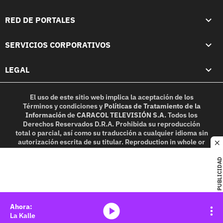
RED DE PORTALES
SERVICIOS CORPORATIVOS
LEGAL
El uso de este sitio web implica la aceptación de los
Términos y condiciones
y
Políticas de Tratamiento de la
Información
de
CARACOL TELEVISIÓN S.A.
Todos los
Derechos Reservados D.R.A. Prohibida su reproducción
total o parcial, así como su traducción a cualquier idioma sin
autorización escrita de su titular. Reproduction in whole or
c
in part, or translation without written permission is
prohibited. All rights reserved 2025.
PUBLICIDAD
MIEMBRO DE:
media-icon
La Kalle