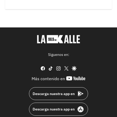
Síguenos en:
facebook
tiktok
instagram
twitter
google
youtube-
Más contenido en
footer
Descarga nuestra app en
Descarga nuestra app en