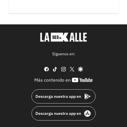
Síguenos en:
facebook
tiktok
instagram
twitter
google
youtube-
Más contenido en
footer
Descarga nuestra app en
Descarga nuestra app en