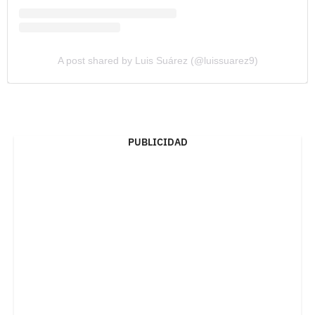
A post shared by Luis Suárez (@luissuarez9)
PUBLICIDAD