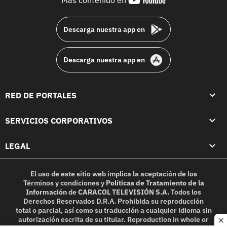
footer
Descarga nuestra app en
Descarga nuestra app en
RED DE PORTALES
SERVICIOS CORPORATIVOS
LEGAL
El uso de este sitio web implica la aceptación de los
Términos y condiciones
y
Políticas de Tratamiento de la
Información
de
CARACOL TELEVISIÓN S.A.
Todos los
Derechos Reservados D.R.A. Prohibida su reproducción
total o parcial, así como su traducción a cualquier idioma sin
autorización escrita de su titular. Reproduction in whole or
c