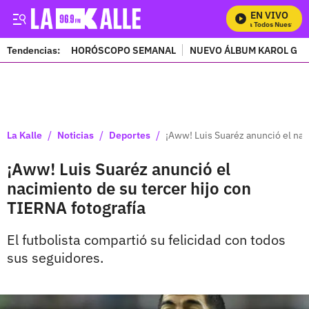
EN VIVO
Mira Todos Nuestros P
Tendencias:
HORÓSCOPO SEMANAL
NUEVO ÁLBUM KAROL G
PUBLICIDAD
/
/
/
La Kalle
Noticias
Deportes
¡Aww! Luis Suaréz anunció el nac
¡Aww! Luis Suaréz anunció el
nacimiento de su tercer hijo con
TIERNA fotografía
El futbolista compartió su felicidad con todos
sus seguidores.