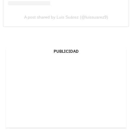
A post shared by Luis Suárez (@luissuarez9)
PUBLICIDAD