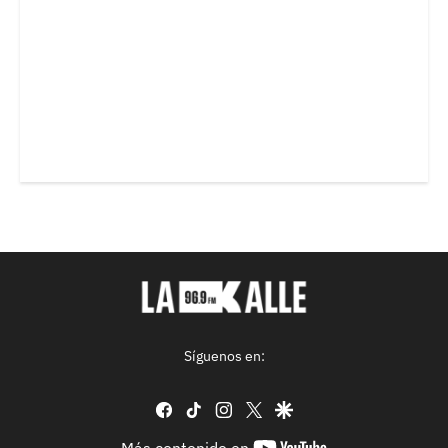
Síguenos en:
facebook
tiktok
instagram
twitter
google
youtube-
Más contenido en