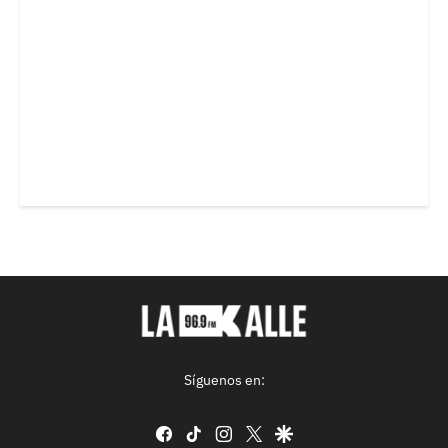
Síguenos en:
facebook
tiktok
instagram
twitter
google