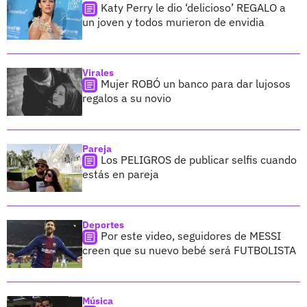
Katy Perry le dio ‘delicioso’ REGALO a
un joven y todos murieron de envidia
Virales
Mujer ROBÓ un banco para dar lujosos
regalos a su novio
Pareja
Los PELIGROS de publicar selfis cuando
estás en pareja
Deportes
Por este video, seguidores de MESSI
creen que su nuevo bebé será FUTBOLISTA
Música