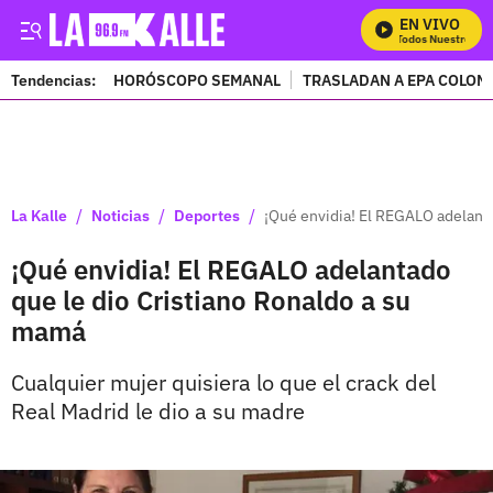
EN VIVO
Mira Todos Nuestros Pro
Tendencias:
HORÓSCOPO SEMANAL
TRASLADAN A EPA COLOM
PUBLICIDAD
/
/
/
La Kalle
Noticias
Deportes
¡Qué envidia! El REGALO adelant
¡Qué envidia! El REGALO adelantado
que le dio Cristiano Ronaldo a su
mamá
Cualquier mujer quisiera lo que el crack del
Real Madrid le dio a su madre