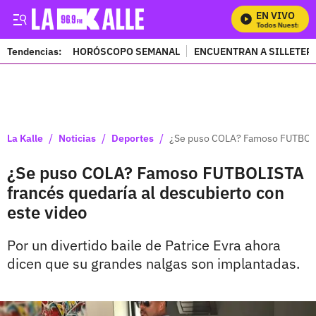
EN VIVO
Mira Todos Nuestros Pr
Tendencias:
HORÓSCOPO SEMANAL
ENCUENTRAN A SILLETER
PUBLICIDAD
/
/
/
La Kalle
Noticias
Deportes
¿Se puso COLA? Famoso FUTBOLIS
¿Se puso COLA? Famoso FUTBOLISTA
francés quedaría al descubierto con
este video
Por un divertido baile de Patrice Evra ahora
dicen que su grandes nalgas son implantadas.