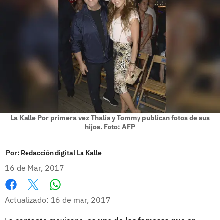
La Kalle Por primera vez Thalia y Tommy publican fotos de sus
hijos. Foto: AFP
Por:
Redacción digital La Kalle
16 de Mar, 2017
Whatsapp
Facebook
X
Actualizado: 16 de mar, 2017
La cantante mexicana,
es una de las famosas que en