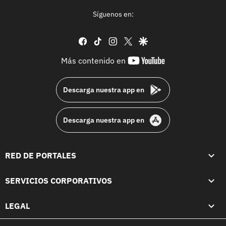
Síguenos en:
facebook
tiktok
instagram
twitter
google
youtube-
Más contenido en
footer
Descarga nuestra app en
Descarga nuestra app en
RED DE PORTALES
SERVICIOS CORPORATIVOS
LEGAL