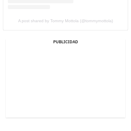
A post shared by Tommy Mottola (@tommymottola)
PUBLICIDAD