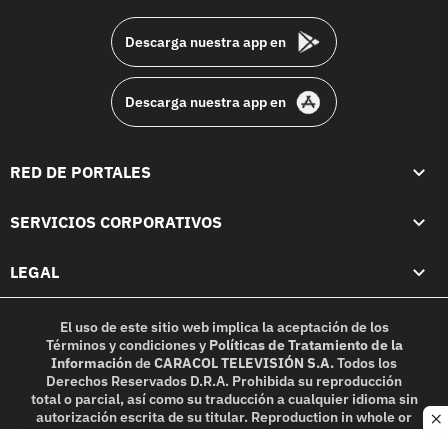
footer
Descarga nuestra app en
Descarga nuestra app en
RED DE PORTALES
SERVICIOS CORPORATIVOS
LEGAL
El uso de este sitio web implica la aceptación de los
Términos y condiciones
y
Políticas de Tratamiento de la
Información
de
CARACOL TELEVISIÓN S.A.
Todos los
Derechos Reservados D.R.A. Prohibida su reproducción
total o parcial, así como su traducción a cualquier idioma sin
autorización escrita de su titular. Reproduction in whole or
c
in part, or translation without written permission is