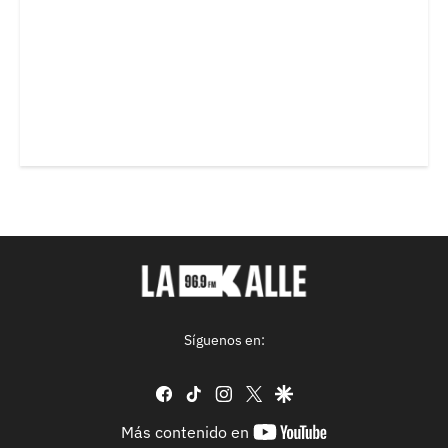
Síguenos en:
facebook
tiktok
instagram
twitter
google
youtube-
Más contenido en