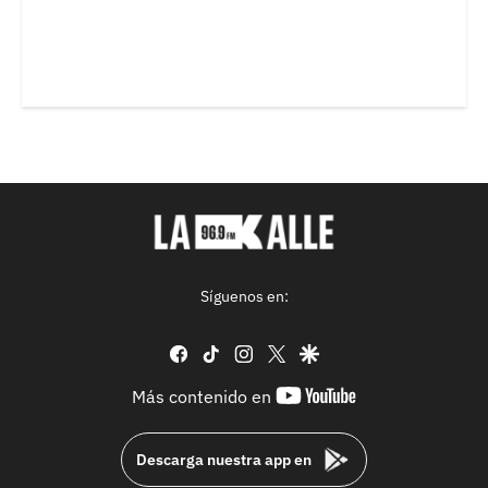
Síguenos en:
facebook
tiktok
instagram
twitter
google
youtube-
Más contenido en
footer
Descarga nuestra app en