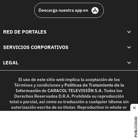
Descarga nuestra app en
RED DE PORTALES
SERVICIOS CORPORATIVOS
LEGAL
El uso de este sitio web implica la aceptación de los
Términos y condiciones
y
Políticas de Tratamiento de la
Información
de
CARACOL TELEVISIÓN S.A.
Todos los
Derechos Reservados D.R.A. Prohibida su reproducción
total o parcial, así como su traducción a cualquier idioma sin
autorización escrita de su titular. Reproduction in whole or
c
in part, or translation without written permission is
prohibited. All rights reserved 2025.
PUBLICIDAD
MIEMBRO DE: