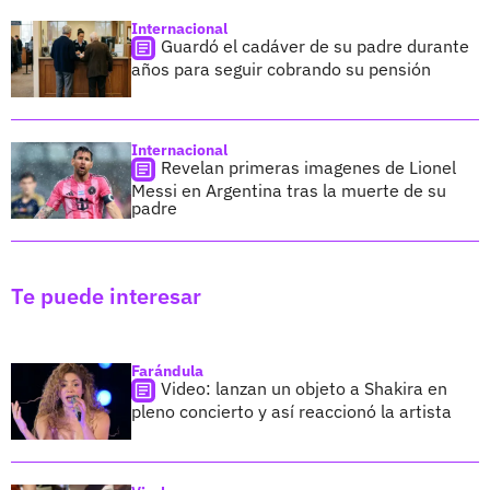
Internacional
Guardó el cadáver de su padre durante
años para seguir cobrando su pensión
Internacional
Revelan primeras imagenes de Lionel
Messi en Argentina tras la muerte de su
padre
Te puede interesar
Farándula
Video: lanzan un objeto a Shakira en
pleno concierto y así reaccionó la artista