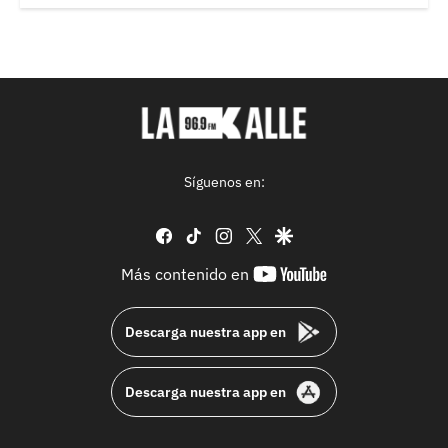
Síguenos en:
facebook
tiktok
instagram
twitter
google
youtube-
Más contenido en
footer
Descarga nuestra app en
Descarga nuestra app en