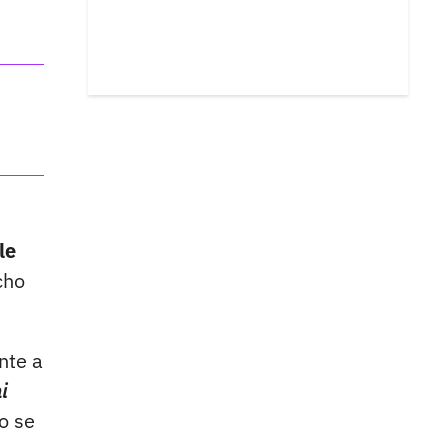
le
cho
nte a
i
o se