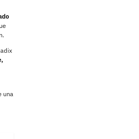
vado
ue
n.
Jadix
e,
e una