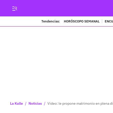
Tendencias:
HORÓSCOPO SEMANAL
ENCU
/
/
La Kalle
Noticias
Video: le propone matrimonio en plena disc