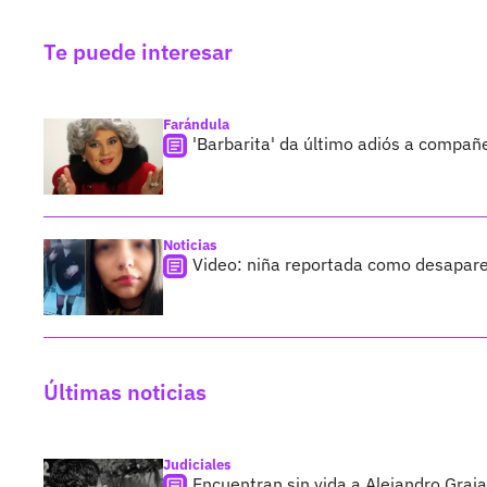
Te puede interesar
Farándula
'Barbarita' da último adiós a compañ
Noticias
Video: niña reportada como desapare
Últimas noticias
Judiciales
Encuentran sin vida a Alejandro Graja