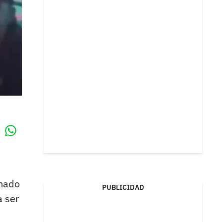
Whatsapp
k
omado
PUBLICIDAD
a ser