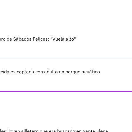
ero de Sábados Felices: "Vuela alto"
cida es captada con adulto en parque acuático
les, joven silletero que era buscado en Santa Elena