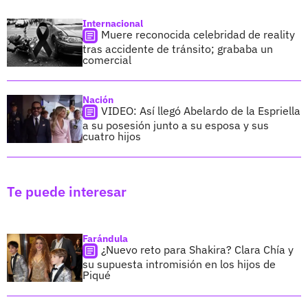
Internacional
Muere reconocida celebridad de reality
tras accidente de tránsito; grababa un
comercial
Nación
VIDEO: Así llegó Abelardo de la Espriella
a su posesión junto a su esposa y sus
cuatro hijos
Te puede interesar
Farándula
¿Nuevo reto para Shakira? Clara Chía y
su supuesta intromisión en los hijos de
Piqué