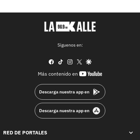
Síguenos en:
facebook
tiktok
instagram
twitter
google
youtube-
Más contenido en
footer
Descarga nuestra app en
Descarga nuestra app en
RED DE PORTALES